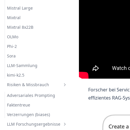
Mistral Large
Mixtral
Mixtral 8x22B
OLMo
Phi-2
Sora
LLM-Sammlung
kimi-k2.5
Risiken & Missbrauch
Forscher bei Serv
Adversariales Prompting
effizientes RAG-Sy
Faktentreue
Verzerrungen (biases)
LLM Forschungsergebnisse