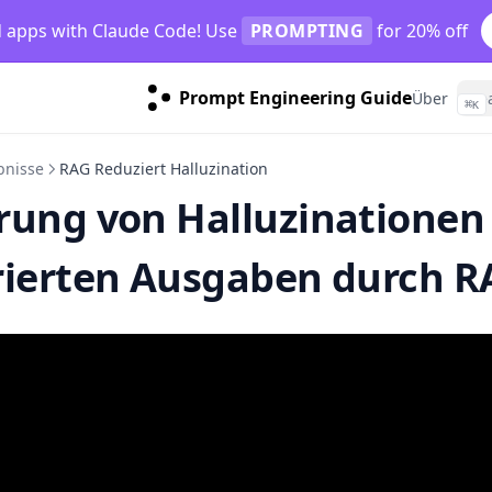
d apps with Claude Code! Use
PROMPTING
for 20% off
Prompt Engineering Guide
Über
⌘
K
bnisse
RAG Reduziert Halluzination
rung von Halluzinationen 
rierten Ausgaben durch R