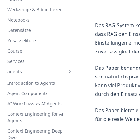
Werkzeuge & Bibliotheken
Notebooks
Das RAG-System kom
Datensätze
dass RAG den Einsa
Zusatzlektüre
Einstellungen ermö
Course
Zuverlässigkeit d
Services
Das Paper behande
agents
von natürlichsprac
Introduction to Agents
kann viel Produkti
Agent Components
durch den Einsatz
AI Workflows vs AI Agents
Das Paper bietet e
Context Engineering for AI
für die reale Welt 
Agents
Context Engineering Deep
Dive