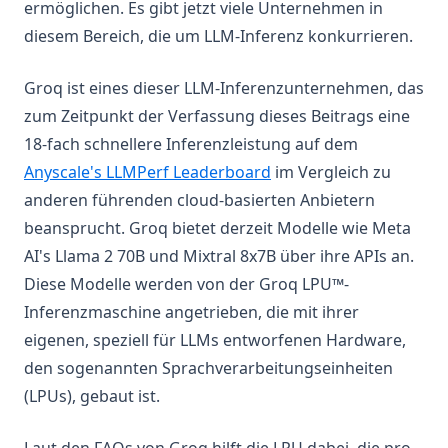
ermöglichen. Es gibt jetzt viele Unternehmen in
Course
diesem Bereich, die um LLM-Inferenz konkurrieren.
Services
Groq ist eines dieser LLM-Inferenzunternehmen, das
agents
zum Zeitpunkt der Verfassung dieses Beitrags eine
Introduction to Agents
18-fach schnellere Inferenzleistung auf dem
Agent Components
(opens in a new tab)
Anyscale's LLMPerf Leaderboard
im Vergleich zu
AI Workflows vs AI Agents
anderen führenden cloud-basierten Anbietern
beansprucht. Groq bietet derzeit Modelle wie Meta
Context Engineering for AI Agents
AI's Llama 2 70B und Mixtral 8x7B über ihre APIs an.
Context Engineering Deep Dive
Diese Modelle werden von der Groq LPU™-
Function Calling
Inferenzmaschine angetrieben, die mit ihrer
Deep Agents
eigenen, speziell für LLMs entworfenen Hardware,
courses
den sogenannten Sprachverarbeitungseinheiten
guides
(LPUs), gebaut ist.
Optimizing Prompts