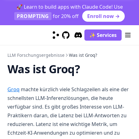
Synthetische Daten
🚀 Learn to build apps with Claude Code! Use
RAG Zuverlässigkeit
PROMPTING
for 20% off
Enroll now →
LLM In-Context Recall
ThoughtSculpt
✨ Services
GitHub
(opens in a new tab)
Discord
(opens in a new tab)
Infini-Attention
Vertrauenswürdigkeit in LLMs
LLM Forschungsergebnisse
Was ist Groq?
Was ist Groq?
LLM Tokenisierung
Was ist Groq?
Papers
(opens in a new tab)
Groq
machte kürzlich viele Schlagzeilen als eine der
Werkzeuge & Bibliotheken
schnellsten LLM-Inferenzlösungen, die heute
Notebooks
verfügbar sind. Es gibt großes Interesse von LLM-
Praktikern daran, die Latenz bei LLM-Antworten zu
Datensätze
reduzieren. Latenz ist eine wichtige Metrik, um
Zusatzlektüre
Echtzeit-KI-Anwendungen zu optimieren und zu
Über