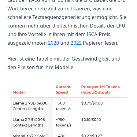
Laut den FAQs von Groq hilft die LPU dabei, die pro
OpenAI Deep Research
Wort berechnete Zeit zu reduzieren, was eine
Reasoning LLMs
schnellere Textsequenzgenerierung ermöglicht. Sie
4o Image Generation
können mehr über die technischen Details der LPU
und ihre Vorteile in ihren mit dem ISCA-Preis
Context Engineering Guide
(opens in a new tab)
(opens in a new tab)
ausgezeichneten
2020
und
2022
Papieren lesen.
Hier ist eine Tabelle mit der Geschwindigkeit und
den Preisen für ihre Modelle: