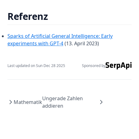
LLM Tokenisierung
Was ist Groq?
Referenz
Papers
Werkzeuge & Bibliotheken
Sparks of Artificial General Intelligence: Early
(opens in a new tab)
experiments with GPT-4
(13. April 2023)
Notebooks
Datensätze
Zusatzlektüre
Last updated on
Sun Dec 28 2025
Sponsored by
Über
Course
Services
Ungerade Zahlen
Mathematik
agents
addieren
Introduction to Agents
Agent Components
AI Workflows vs AI Agents