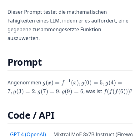
LLaMA
Dieser Prompt testet die mathematischen
Llama 3
Fähigkeiten eines LLM, indem er es auffordert, eine
Mistral 7B
gegebene zusammengesetzte Funktion
Mistral Large
auszuwerten.
Mixtral
Mixtral 8x22B
Prompt
OLMo
Phi-2
g(x)
−
1
Angenommen
(
)
=
(
)
,
(
0
)
=
5
,
(
4
)
=
g
x
f
x
g
g
Sora
=
f(f(f(6)))
7
,
(
3
)
=
2
,
(
7
)
=
9
,
(
9
)
=
6
, was ist
(
(
(
6
)))
?
g
g
g
f
f
f
LLM-Sammlung
f^{-1}
(x),
kimi-k2.5
g(0)
Code / API
Risiken & Missbrauch
= 5,
g(4)
Adversariales Prompting
= 7,
GPT-4 (OpenAI)
Mixtral MoE 8x7B Instruct (Fireworks
Faktentreue
g(3)