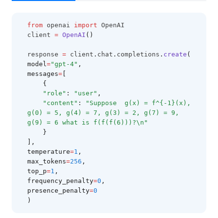
= 2,
Verzerrungen (biases)
g(7)
from
 openai 
import
 OpenAI
LLM Forschungsergebnisse
= 9,
client 
=
OpenAI
()
g(9)
LLM Agenten
= 6
response 
=
 client
.
chat
.
completions
.
create
(
RAG für LLMs
model
=
"gpt-4"
,
messages
=
[
LLM Reasoning
    {
LM-geführtes CoT
"role"
: 
"user"
,
"content"
: 
"Suppose  g(x) = f^{-1}(x), 
RAG Reduziert Halluzination
g(0) = 5, g(4) = 7, g(3) = 2, g(7) = 9, 
g(9) = 6 what is f(f(f(6)))?\n"
Synthetische Daten
    }
RAG Zuverlässigkeit
],
temperature
=
1
,
LLM In-Context Recall
max_tokens
=
256
,
top_p
=
1
,
ThoughtSculpt
frequency_penalty
=
0
,
Infini-Attention
presence_penalty
=
0
)
Vertrauenswürdigkeit in LLMs