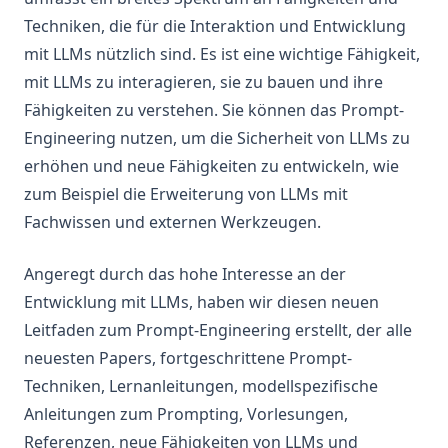
Infini-Attention
Techniken, die für die Interaktion und Entwicklung
Vertrauenswürdigkeit in LLMs
mit LLMs nützlich sind. Es ist eine wichtige Fähigkeit,
LLM Tokenisierung
mit LLMs zu interagieren, sie zu bauen und ihre
Was ist Groq?
Fähigkeiten zu verstehen. Sie können das Prompt-
Papers
Engineering nutzen, um die Sicherheit von LLMs zu
erhöhen und neue Fähigkeiten zu entwickeln, wie
Werkzeuge & Bibliotheken
zum Beispiel die Erweiterung von LLMs mit
Notebooks
Fachwissen und externen Werkzeugen.
Datensätze
Zusatzlektüre
Angeregt durch das hohe Interesse an der
Über
Entwicklung mit LLMs, haben wir diesen neuen
Leitfaden zum Prompt-Engineering erstellt, der alle
Course
neuesten Papers, fortgeschrittene Prompt-
Services
Techniken, Lernanleitungen, modellspezifische
agents
Anleitungen zum Prompting, Vorlesungen,
Introduction to Agents
Referenzen, neue Fähigkeiten von LLMs und