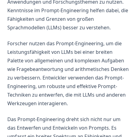
Anwendungen und Forschungsthemen zu nutzen.
Adversariales Prompting
Kenntnisse im Prompt-Engineering helfen dabei, die
Faktentreue
Fähigkeiten und Grenzen von großen
Verzerrungen (biases)
Sprachmodellen (LLMs) besser zu verstehen.
LLM Forschungsergebnisse
Forscher nutzen das Prompt-Engineering, um die
LLM Agenten
Leistungsfähigkeit von LLMs bei einer breiten
RAG für LLMs
Palette von allgemeinen und komplexen Aufgaben
LLM Reasoning
wie Fragebeantwortung und arithmetisches Denken
LM-geführtes CoT
zu verbessern. Entwickler verwenden das Prompt-
Engineering, um robuste und effektive Prompt-
RAG Reduziert Halluzination
Techniken zu entwerfen, die mit LLMs und anderen
Synthetische Daten
Werkzeugen interagieren.
RAG Zuverlässigkeit
LLM In-Context Recall
Das Prompt-Engineering dreht sich nicht nur um
ThoughtSculpt
das Entwerfen und Entwickeln von Prompts. Es
umfasst ein breites Spektrum an Fähigkeiten und