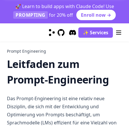
🚀 Learn to build apps with Claude Code! Use
Grok-1
PROMPTING
for 20% off
Enroll now →
LLaMA
Llama 3
✨ Services
Mistral 7B
GitHub
(opens in a new tab)
Discord
(opens in a new tab)
Mistral Large
Prompt Engineering
Mixtral
Leitfaden zum
Mixtral 8x22B
OLMo
Prompt-Engineering
Phi-2
Sora
Das Prompt-Engineering ist eine relativ neue
LLM-Sammlung
Disziplin, die sich mit der Entwicklung und
kimi-k2.5
Optimierung von Prompts beschäftigt, um
Sprachmodelle (LMs) effizient für eine Vielzahl von
Risiken & Missbrauch