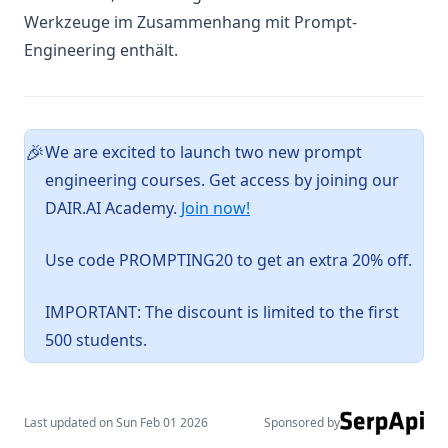
Agent Components
Werkzeuge im Zusammenhang mit Prompt-
Engineering enthält.
AI Workflows vs AI Agents
Context Engineering for AI Agents
Context Engineering Deep Dive
Function Calling
We are excited to launch two new prompt
🎉
engineering courses. Get access by joining our
Deep Agents
(opens in a new tab)
DAIR.AI Academy.
Join now!
courses
guides
Use code PROMPTING20 to get an extra 20% off.
Optimizing Prompts
IMPORTANT: The discount is limited to the first
OpenAI Deep Research
500 students.
Reasoning LLMs
4o Image Generation
Context Engineering Guide
Last updated on
Sun Feb 01 2026
Sponsored by