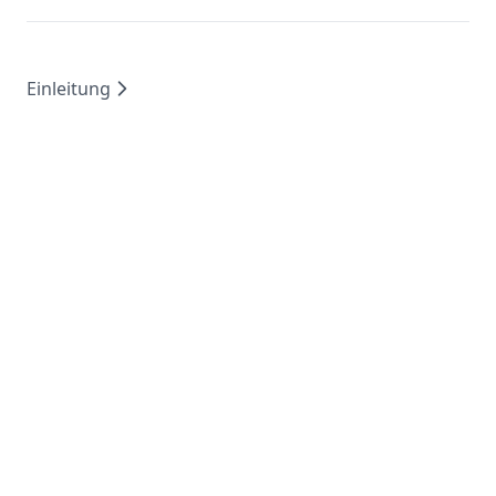
Einleitung
Copyright © 2026 DAIR.AI