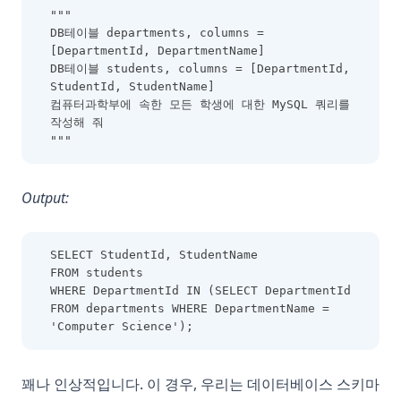
"""
DB테이블 departments, columns = 
[DepartmentId, DepartmentName]
DB테이블 students, columns = [DepartmentId, 
StudentId, StudentName]
컴퓨터과학부에 속한 모든 학생에 대한 MySQL 쿼리를 
작성해 줘
"""
Output:
SELECT StudentId, StudentName
FROM students
WHERE DepartmentId IN (SELECT DepartmentId 
FROM departments WHERE DepartmentName = 
'Computer Science');
꽤나 인상적입니다. 이 경우, 우리는 데이터베이스 스키마