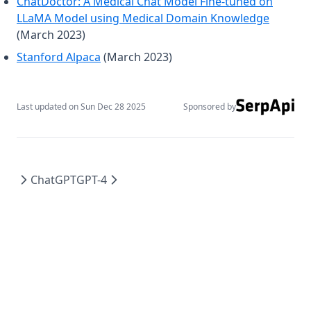
ChatDoctor: A Medical Chat Model Fine-tuned on
(opens 
LLaMA Model using Medical Domain Knowledge
(March 2023)
(opens in a new tab)
Stanford Alpaca
(March 2023)
Last updated on
Sun Dec 28 2025
Sponsored by
ChatGPT
GPT-4