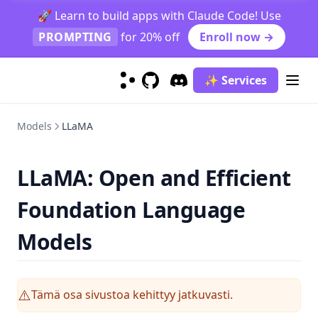
🚀 Learn to build apps with Claude Code! Use
Factuality
PROMPTING
for 20% off
Enroll now →
Biases
LLM Research Findings
✨ Services
LLM Agents
GitHub
(opens in a new tab)
Discord
(opens in a new tab)
RAG for LLMs
Models
LLaMA
Trustworthiness in LLMs
groq
LLaMA: Open and Efficient
guided-cot
Foundation Language
infini-attention
llm-reasoning
Models
llm-recall
llm-tokenization
Tämä osa sivustoa kehittyy jatkuvasti.
⚠️
rag-faithfulness