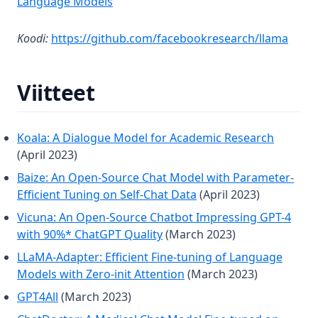
(opens in a new tab)
Language Models
(open
Koodi:
https://github.com/facebookresearch/llama
Viitteet
(opens i
Koala: A Dialogue Model for Academic Research
(April 2023)
Baize: An Open-Source Chat Model with Parameter-
(opens in a new tab)
Efficient Tuning on Self-Chat Data
(April 2023)
Vicuna: An Open-Source Chatbot Impressing GPT-4
(opens in a new tab)
with 90%* ChatGPT Quality
(March 2023)
LLaMA-Adapter: Efficient Fine-tuning of Language
(opens in a new tab)
Models with Zero-init Attention
(March 2023)
(opens in a new tab)
GPT4All
(March 2023)