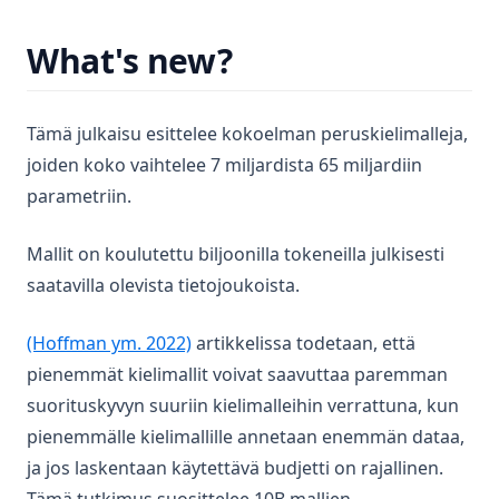
rag_hallucinations
synthetic_data
What's new?
thoughtsculpt
Papers
Tämä julkaisu esittelee kokoelman peruskielimalleja,
Tools
joiden koko vaihtelee 7 miljardista 65 miljardiin
Notebooks
parametriin.
Datasets
Mallit on koulutettu biljoonilla tokeneilla julkisesti
Additional Readings
saatavilla olevista tietojoukoista.
About
Course
(opens in a new tab)
(Hoffman ym. 2022)
artikkelissa todetaan, että
pienemmät kielimallit voivat saavuttaa paremman
Services
suorituskyvyn suuriin kielimalleihin verrattuna, kun
agents
pienemmälle kielimallille annetaan enemmän dataa,
Introduction to Agents
ja jos laskentaan käytettävä budjetti on rajallinen.
Agent Components