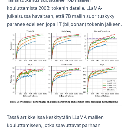
Tämä tutkimus suosittelee 10B mallien
AI Workflows vs AI Agents
kouluttamista 200B: tokenin datalla. LLaMA-
julkaisussa havaitaan, että 7B mallin suorituskyky
Context Engineering for AI Agents
paranee edelleen jopa 1T (biljoonan) tokenin jälkeen.
Context Engineering Deep Dive
Function Calling
Deep Agents
courses
guides
Optimizing Prompts
OpenAI Deep Research
Reasoning LLMs
4o Image Generation
Context Engineering Guide
Tässä artikkelissa keskitytään LLaMA mallien
kouluttamiseen, jotka saavuttavat parhaan