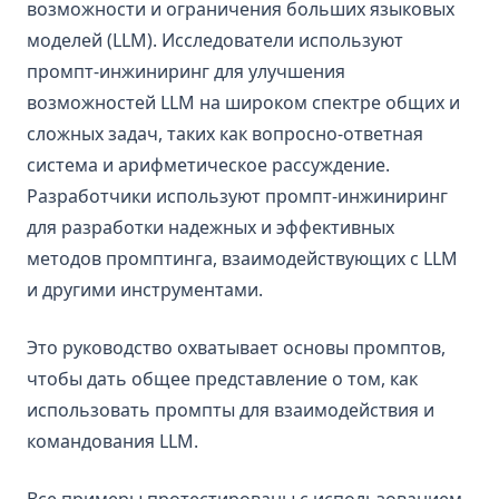
возможности и ограничения больших языковых
Sora
моделей (LLM). Исследователи используют
Коллекция LLM
промпт-инжиниринг для улучшения
claude-3
возможностей LLM на широком спектре общих и
сложных задач, таких как вопросно-ответная
gemma
система и арифметическое рассуждение.
grok-1
Разработчики используют промпт-инжиниринг
kimi-k2.5
для разработки надежных и эффективных
llama-3
методов промптинга, взаимодействующих с LLM
mistral-large
и другими инструментами.
mixtral-8x22b
Это руководство охватывает основы промптов,
Риски и неправильное использование
чтобы дать общее представление о том, как
Противоборствующий промптинг
использовать промпты для взаимодействия и
Фактичность
командования LLM.
Предубеждения