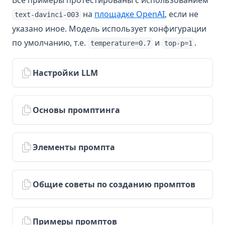
Все примеры протестированы с использованием
LLM Research Findings
(opens in a new
на
площадке OpenAI
, если не
text-davinci-003
LLM Agents
указано иное. Модель использует конфигурации
RAG for LLMs
по умолчанию, т.е.
и
.
temperature=0.7
top-p=1
Trustworthiness in LLMs
groq
Настройки LLM
guided-cot
infini-attention
Основы промптинга
llm-reasoning
llm-recall
Элементы промпта
llm-tokenization
rag-faithfulness
Общие советы по созданию промптов
rag_hallucinations
synthetic_data
Примеры промптов
thoughtsculpt