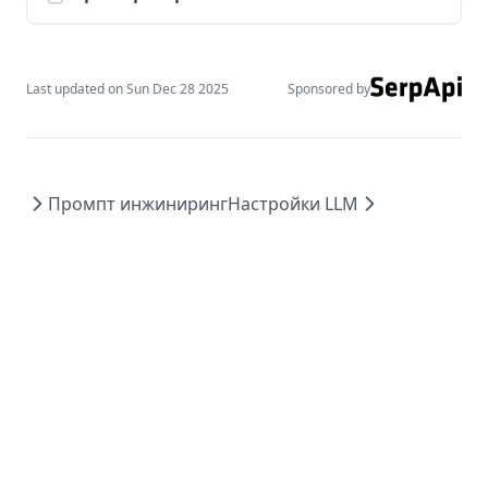
Статьи
Инструменты
Last updated on
Sun Dec 28 2025
Sponsored by
Notebooks
Datasets
Дополнительные статьи
Промпт инжиниринг
Настройки LLM
О нас
Course
Services
agents
Introduction to Agents
Agent Components
AI Workflows vs AI Agents
Context Engineering for AI Agents