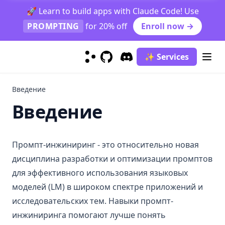
Adversarial Prompting
Hallucination Identification
🚀 Learn to build apps with Claude Code! Use
Модели
Prompt Injection
PROMPTING
for 20% off
Enroll now →
Prompt Leaking
Flan
Jailbreaking
ChatGPT
✨ Services
GitHub
(opens in a new tab)
Discord
(opens in a new tab)
LLaMA
GPT-4
Введение
Mistral 7B
Введение
Gemini
Gemini Advanced
Промпт-инжиниринг - это относительно новая
Gemini 1.5 Pro
дисциплина разработки и оптимизации промптов
Phi-2
для эффективного использования языковых
моделей (LM) в широком спектре приложений и
Mixtral
исследовательских тем. Навыки промпт-
Code Llama
инжиниринга помогают лучше понять
OLMo