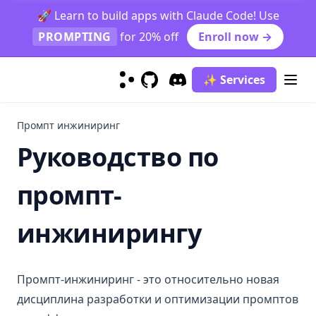
🚀 Learn to build apps with Claude Code! Use
Mixtral
PROMPTING
for 20% off
Enroll now →
Code Llama
OLMo
✨ Services
Sora
GitHub
(opens in a new tab)
Discord
(opens in a new tab)
Коллекция LLM
Промпт инжиниринг
claude-3
Руководство по
gemma
промпт-
grok-1
kimi-k2.5
инжинирингу
llama-3
mistral-large
Промпт-инжиниринг - это относительно новая
mixtral-8x22b
дисциплина разработки и оптимизации промптов
Риски и неправильное использование