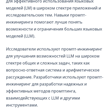
для эффективного использования языковых
Противоборствующий промптинг
моделей (LM) в широком спектре приложений и
Фактичность
исследовательских тем. Навыки промпт-
Предубеждения
инжиниринга помогают лучше понять
возможности и ограничения больших языковых
LLM Research Findings
моделей (LLM).
LLM Agents
RAG for LLMs
Исследователи используют промпт-инжиниринг
Trustworthiness in LLMs
для улучшения возможностей LLM на широком
спектре общих и сложных задач, таких как
groq
вопросно-ответная система и арифметическое
guided-cot
рассуждение. Разработчики используют промпт-
infini-attention
инжиниринг для разработки надежных и
llm-reasoning
эффективных методов промптинга,
llm-recall
взаимодействующих с LLM и другими
llm-tokenization
инструментами.