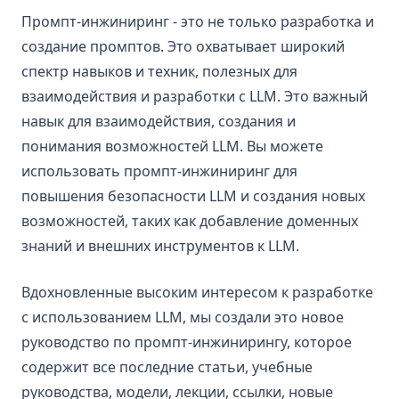
rag-faithfulness
Промпт-инжиниринг - это не только разработка и
rag_hallucinations
создание промптов. Это охватывает широкий
synthetic_data
спектр навыков и техник, полезных для
thoughtsculpt
взаимодействия и разработки с LLM. Это важный
Статьи
навык для взаимодействия, создания и
понимания возможностей LLM. Вы можете
Инструменты
использовать промпт-инжиниринг для
Notebooks
повышения безопасности LLM и создания новых
Datasets
возможностей, таких как добавление доменных
Дополнительные статьи
знаний и внешних инструментов к LLM.
О нас
Вдохновленные высоким интересом к разработке
Course
с использованием LLM, мы создали это новое
Services
руководство по промпт-инжинирингу, которое
agents
содержит все последние статьи, учебные
Introduction to Agents
руководства, модели, лекции, ссылки, новые