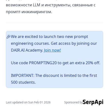
возможности LLM и инструменты, связанные с
Agent Components
промпт-инжинирингом.
AI Workflows vs AI Agents
Context Engineering for AI Agents
Context Engineering Deep Dive
We are excited to launch two new prompt
🎉
Function Calling
engineering courses. Get access by joining our
Deep Agents
(opens in a new tab)
DAIR.AI Academy.
Join now!
courses
guides
Use code PROMPTING20 to get an extra 20% off.
Optimizing Prompts
IMPORTANT: The discount is limited to the first
OpenAI Deep Research
500 students.
Reasoning LLMs
4o Image Generation
Context Engineering Guide
Last updated on
Sun Feb 01 2026
Sponsored by