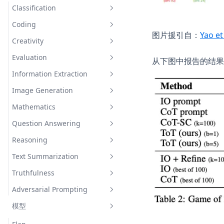
Classification
Coding
情感分类
图片援引自：
Yao et
Creativity
小样本情感分类
Generate Code Snippet
Evaluation
Generate MySQL Query
Rhymes
从下图中报告的结果
Information Extraction
Draw TiKZ Diagram
Infinite Primes
Evaluate Plato's Dialogue
Image Generation
Interdisciplinary
Extract Model Names
Mathematics
Inventing New Words
Draw a Person Using Alphabet
Question Answering
Evaluating Composite
Functions
Reasoning
Closed Domain Question
Adding Odd Numbers
Answering
Text Summarization
Indirect Reasoning
Open Domain Question
Truthfulness
Physical Reasoning
Explain A Concept
Answering
Adversarial Prompting
Hallucination Identification
Science Question Answering
模型
提示词注入