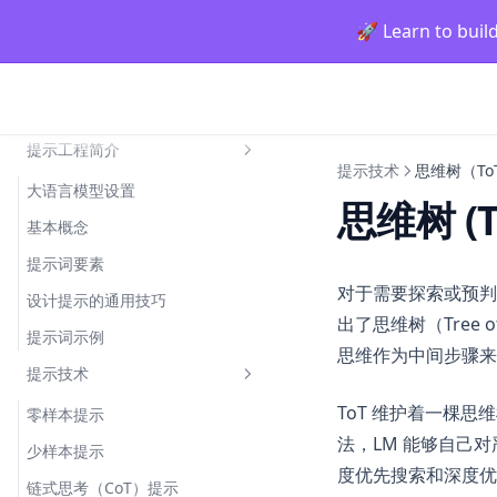
🚀 Learn to buil
提示工程指南
提示工程简介
提示技术
思维树（To
大语言模型设置
思维树 (T
基本概念
提示词要素
对于需要探索或预判
设计提示的通用技巧
出了思维树（Tree
提示词示例
思维作为中间步骤来
提示技术
ToT 维护着一棵
零样本提示
法，LM 能够自己
少样本提示
度优先搜索和深度优
链式思考（CoT）提示