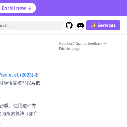
Enroll now →
✨ Services
GitHub
(opens in a new tab)
Discord
(opens in a new tab)
(opens in a n
Question? Give us feedback →
Edit this page
(opens in a new tab)
Yao et el. (2023)
提
结，引导语言模型探索把
间步骤。使用这种方
力与搜索算法（如广
。