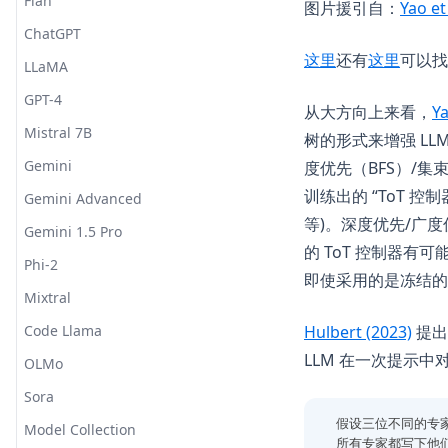
提示词泄露
Flan
图片援引自：
Yao et
'越狱'
ChatGPT
(opens in a ne
(opens
这里
还有
这里
可以找
LLaMA
GPT-4
从大方向上来看，
Ya
Mistral 7B
树的形式来增强 L
Gemini
度优先（BFS）/集
训练出的 “ToT 控
Gemini Advanced
等)。深度优先/广
Gemini 1.5 Pro
的 ToT 控制器有
Phi-2
即使采用的是冻结的 
Mixtral
(ope
Hulbert (2023)
提出
Code Llama
LLM 在一次提示中
OLMo
Sora
假设三位不同的专
Model Collection
所有专家都写下他