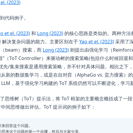
(opens in a new tab)
 el. (2023)
w tab)
 in a new tab)
到代码例子。
(opens in a new tab)
(opens in a new tab)
o et el. (2023)
和
Long (2023)
的核心思路是类似的。两种方法
(opens i
LM 解决复杂问题的能力。主要区别在于
Yao et el. (2023)
采用了深
(opens in a new tab)
束（beam）搜索，而
Long (2023)
则提出由强化学习（Reinforcem
制器”（ToT Controller）来驱动树的搜索策略(包括什么时候
度优先/集束搜索是通用搜索策略，并不针对具体问题。相比之下
可能从新的数据集学习，或是在自对弈（AlphaGo vs. 蛮力搜索
LLM，基于强化学习构建的 ToT 系统仍然可以不断进化，学习
ns in a new tab)
了思维树（ToT）提示法，将 ToT 框架的主要概念概括成了一
对中间思维做出评估。ToT 提示词的例子如下：
家来回答这个问题。
们思考这个问题的第一个步骤，然后与大家分享。