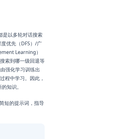
都是以多轮对话搜索
n a new tab)
度优先（DFS）/广
ent Learning）
回退和搜索到哪一级回退等
，由强化学习训练出
）的过程中学习。因此，
新的知识。
段简短的提示词，指导