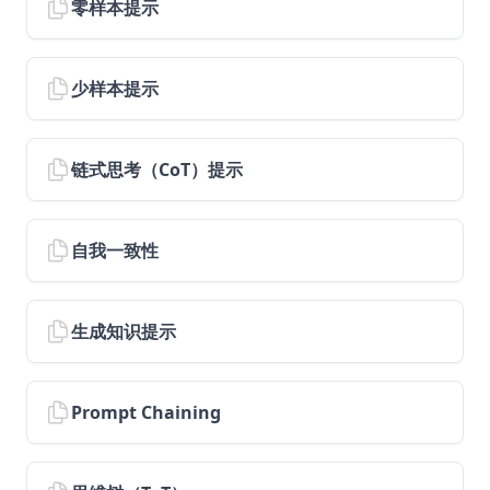
零样本提示
风险和误用
对抗性提示
少样本提示
真实性
偏见
LLM Research Findings
链式思考（CoT）提示
LLM Agents
RAG for LLMs
自我一致性
LLM Reasoning
RAG Faithfulness
生成知识提示
LLM In-Context Recall
RAG Reduces Hallucination
Prompt Chaining
Synthetic Data
ThoughtSculpt