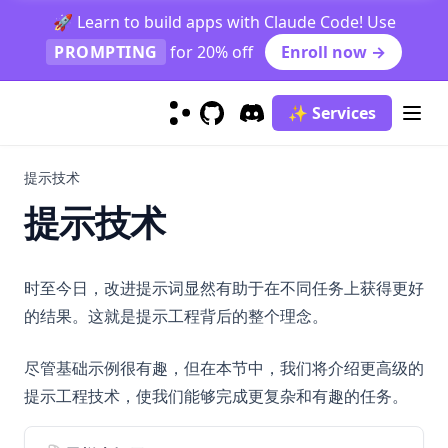
Gemini 1.5 Pro
🚀 Learn to build apps with Claude Code! Use
Phi-2
PROMPTING
for 20% off
Enroll now →
Mixtral
Code Llama
✨ Services
GitHub
(opens in a new tab)
Discord
(opens in a new tab)
OLMo
Sora
提示技术
Model Collection
提示技术
claude-3
gemma
时至今日，改进提示词显然有助于在不同任务上获得更好
grok-1
的结果。这就是提示工程背后的整个理念。
kimi-k2.5
llama-3
尽管基础示例很有趣，但在本节中，我们将介绍更高级的
提示工程技术，使我们能够完成更复杂和有趣的任务。
mistral-large
mixtral-8x22b