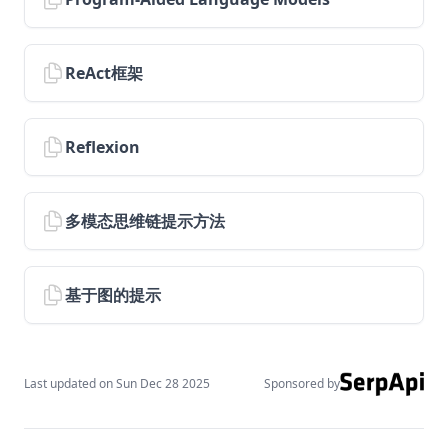
Introduction to Agents
Agent Components
ReAct框架
AI Workflows vs AI Agents
Context Engineering for AI Agents
Reflexion
Context Engineering Deep Dive
Function Calling
多模态思维链提示方法
Deep Agents
courses
guides
基于图的提示
Optimizing Prompts
OpenAI Deep Research
Last updated on
Sun Dec 28 2025
Sponsored by
Reasoning LLMs
4o Image Generation