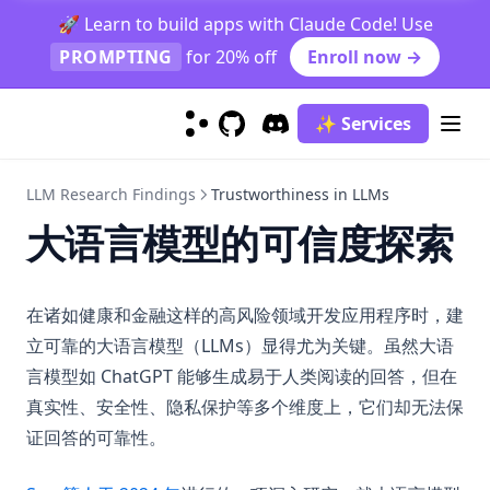
courses
🚀 Learn to build apps with Claude Code! Use
guides
PROMPTING
for 20% off
Enroll now →
Optimizing Prompts
OpenAI Deep Research
✨ Services
GitHub
(opens in a new tab)
Discord
(opens in a new tab)
Reasoning LLMs
4o Image Generation
LLM Research Findings
Trustworthiness in LLMs
大语言模型的可信度探索
Context Engineering Guide
在诸如健康和金融这样的高风险领域开发应用程序时，建
立可靠的大语言模型（LLMs）显得尤为关键。虽然大语
言模型如 ChatGPT 能够生成易于人类阅读的回答，但在
真实性、安全性、隐私保护等多个维度上，它们却无法保
证回答的可靠性。