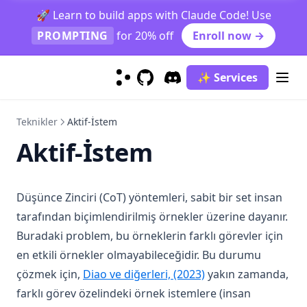
🚀 Learn to build apps with Claude Code! Use
Evaluation
Generate MySQL Query
Rhymes
PROMPTING
for 20% off
Enroll now →
Information Extraction
Draw TiKZ Diagram
Infinite Primes
Evaluate Plato's Dialogue
Image Generation
Interdisciplinary
Extract Model Names
✨ Services
Mathematics
Inventing New Words
Draw a Person Using Alphabet
GitHub
(opens in a new tab)
Discord
(opens in a new tab)
Question Answering
Evaluating Composite Functions
Teknikler
Aktif-İstem
Reasoning
Adding Odd Numbers
Closed Domain Question Answering
Aktif-İstem
Text Summarization
Open Domain Question Answering
Indirect Reasoning
Truthfulness
Science Question Answering
Physical Reasoning
Explain A Concept
Düşünce Zinciri (CoT) yöntemleri, sabit bir set insan
Adversarial Prompting
Hallucination Identification
tarafından biçimlendirilmiş örnekler üzerine dayanır.
Modeller
Prompt Injection
Buradaki problem, bu örneklerin farklı görevler için
Prompt Leaking
Flan
en etkili örnekler olmayabileceğidir. Bu durumu
Jailbreaking
ChatGPT
(opens in a new tab
çözmek için,
Diao ve diğerleri, (2023)
yakın zamanda,
farklı görev özelindeki örnek istemlere (insan
LLaMA