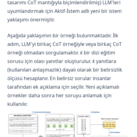
tasarımı CoT mantığıyla biçimlendirilmiş) LLM'leri
GPT-4
uyumlandırmak için Aktif-İstem adlı yeni bir istem
Mistral 7B
yaklaşımı önermiştir.
Gemini
Gemini Advanced
Aşağıda yaklaşımın bir örneği bulunmaktadır. İlk
adım, LLM'yi birkaç CoT örneğiyle veya birkaç CoT
Gemini 1.5 Pro
örneği olmadan sorgulamaktır.
k
bir dizi eğitim
Phi-2
sorusu için olası yanıtlar oluşturulur.
k
yanıtlara
Mixtral
(kullanılan anlaşmazlık) dayalı olarak bir belirsizlik
Code Llama
ölçüsü hesaplanır. En belirsiz sorular insanlar
OLMo
tarafından ek açıklama için seçilir. Yeni açıklamalı
Sora
örnekler daha sonra her soruyu anlamak için
kullanılır.
LLM Koleksiyonu
claude-3
gemma
grok-1