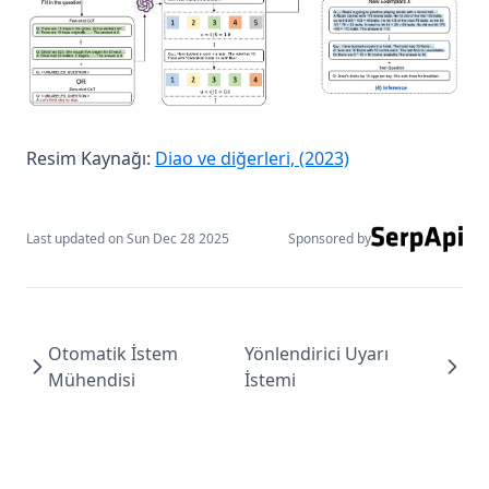
kimi-k2.5
llama-3
mistral-large
mixtral-8x22b
(opens in a new 
Resim Kaynağı:
Diao ve diğerleri, (2023)
Riskler ve Kötüye Kullanımlar
Düşmanca İstemler
Last updated on
Sun Dec 28 2025
Sponsored by
Gerçeklik
Önyargılar
LLM Research Findings
Otomatik İstem
Yönlendirici Uyarı
LLM Agents
Mühendisi
İstemi
RAG for LLMs
Trustworthiness in LLMs
groq