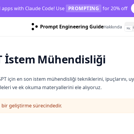
d apps with Claude Code! Use
PROMPTING
for 20% off
Prompt Engineering Guide
Hakkında
⌘
K
 İstem Mühendisliği
 için en son istem mühendisliği tekniklerini, ipuçlarını, u
leleri ve ek okuma materyallerini ele alıyoruz.
ir geliştirme sürecindedir.