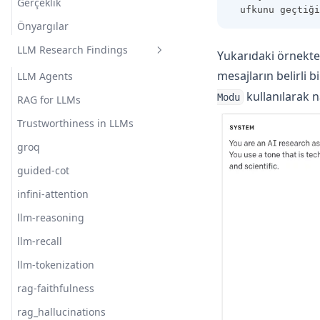
Gerçeklik
ufkunu geçtiği
Önyargılar
LLM Research Findings
Yukarıdaki örnekte
mesajların belirli 
LLM Agents
kullanılarak 
Modu
RAG for LLMs
Trustworthiness in LLMs
groq
guided-cot
infini-attention
llm-reasoning
llm-recall
llm-tokenization
rag-faithfulness
rag_hallucinations