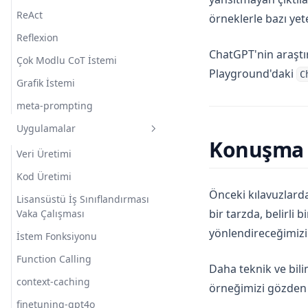
ReAct
örneklerle bazı yete
Reflexion
ChatGPT'nin araşt
Çok Modlu CoT İstemi
Playground'daki
C
Grafik İstemi
meta-prompting
Uygulamalar
Konuşma 
Veri Üretimi
Kod Üretimi
Önceki kılavuzlarda
Lisansüstü İş Sınıflandırması
bir tarzda, belirli 
Vaka Çalışması
yönlendireceğimizi 
İstem Fonksiyonu
Function Calling
Daha teknik ve bil
context-caching
örneğimizi gözden 
finetuning-gpt4o