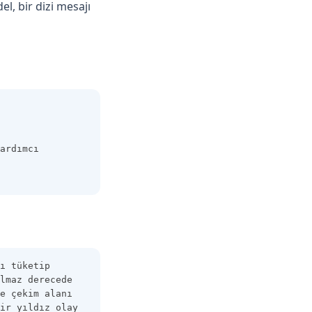
l, bir dizi mesajı
ardımcı 
ı tüketip 
lmaz derecede 
e çekim alanı 
ir yıldız olay 