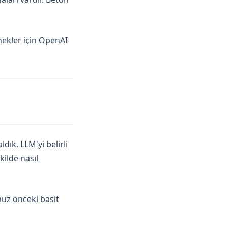
nekler için OpenAI
dık. LLM'yi belirli
kilde nasıl
muz önceki basit