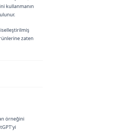
ini kullanmanın
ulunur.
selleştirilmiş
ürünlerine zaten
an örneğini
tGPT'yi