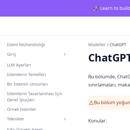
🚀 Learn to buil
İstem Mühendisliği
Modeller
ChatGPT
ChatGPT
Giriş
LLM Ayarları
İstemlerin Temelleri
Bu bölümde, ChatGPT
Bir İstemin Unsurları
sınırlamaları, maka
İstemlerin Tasarlanması İçin
Genel İpuçları
Bu bölüm yoğun b
⚠️
Örnek İstemler
Teknikler
Konular:
Sıfır-Örnekli İstem