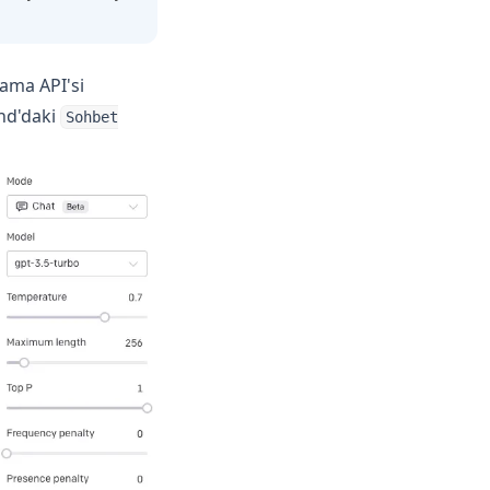
lama API'si
und'daki
Sohbet