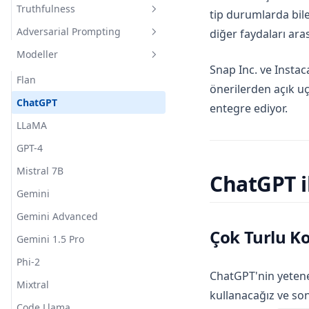
Open Domain Question
Truthfulness
Physical Reasoning
Explain A Concept
tip durumlarda bil
Answering
Adversarial Prompting
diğer faydaları ara
Hallucination Identification
Science Question Answering
Modeller
Prompt Injection
Snap Inc. ve Instac
Prompt Leaking
Flan
önerilerden açık uç
Jailbreaking
ChatGPT
entegre ediyor.
LLaMA
GPT-4
Mistral 7B
ChatGPT 
Gemini
Gemini Advanced
Çok Turlu K
Gemini 1.5 Pro
Phi-2
ChatGPT'nin yetene
Mixtral
kullanacağız ve son
Code Llama