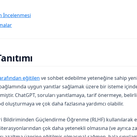
 İncelenmesi
malar
anıtımı
(opens in a new tab)
rafından eğitilen
ve sohbet edebilme yeteneğine sahip yeni
 bağlamında uygun yanıtlar sağlamak üzere bir isteme içinde
miştir. ChatGPT, soruları yanıtlamaya, tarif önermeye, belirli
d oluşturmaya ve çok daha fazlasına yardımcı olabilir.
i Bildiriminden Güçlendirme Öğrenme (RLHF) kullanılarak eği
iterasyonlarından çok daha yetenekli olmasına (ve ayrıca za
rı azaltma üzerine eğitilmiş olmasına) rağmen, hala sınırlam