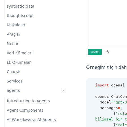
synthetic_data
thoughtsculpt
Makaleler
Araçlar
Notlar
Veri Kümeleri
Ek Okumalar
Örneğimiz için daha
Course
Services
import
 openai
agents
openai
.
ChatCom
Introduction to Agents
  model
=
"gpt-3
  messages
=
[
Agent Components
        {
"role
AI Workflows vs AI Agents
bilimsel bir t
        {
"role