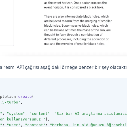
 resmi API çağrısı aşağıdaki örneğe benzer bir şey olacaktı
pletion
.
create
(
.5-turbo"
,
"
: 
"system"
, 
"content"
: 
"Siz bir AI araştırma asistanısı
on kullanıyorsunuz."
},
"
: 
"user"
, 
"content"
: 
"Merhaba, kim olduğunuzu öğrenebil