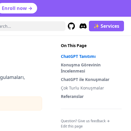
Enroll now →
✨ Services
GitHub
(opens in a new tab)
Discord
(opens in a new tab)
On This Page
ChatGPT Tanıtımı
Konuşma Görevinin
İncelenmesi
ygulamaları,
ChatGPT ile Konuşmalar
Çok Turlu Konuşmalar
Referanslar
(opens in a n
Question? Give us feedback →
Edit this page