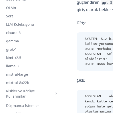
güçlendiren
gpt-3
OLMo
giriş olarak bekler 
Sora
Giriş:
LLM Koleksiyonu
claude-3
SYSTEM: Siz bi
gemma
kullanıyorsunu
grok-1
USER: Merhaba,
ASSISTANT: Sel
kimi-k2.5
olabilirim?
USER: Bana kar
llama-3
mistral-large
Çıktı:
mixtral-8x22b
Riskler ve Kötüye
Kullanımlar
ASSISTANT: Tab
kendi kütle çe
Düşmanca İstemler
yoğun hale gel
oluşturmasına 