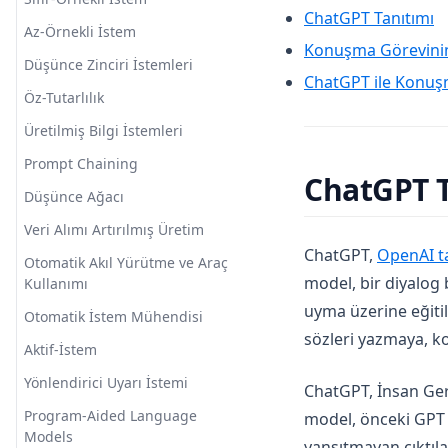
ChatGPT Tanıtımı
Az-Örnekli İstem
Konuşma Görevinin
Düşünce Zinciri İstemleri
ChatGPT ile Konuş
Öz-Tutarlılık
Üretilmiş Bilgi İstemleri
Prompt Chaining
ChatGPT T
Düşünce Ağacı
Veri Alımı Artırılmış Üretim
ChatGPT,
OpenAI ta
Otomatik Akıl Yürütme ve Araç
model, bir diyalog
Kullanımı
uyma üzerine eğitil
Otomatik İstem Mühendisi
sözleri yazmaya, ko
Aktif-İstem
Yönlendirici Uyarı İstemi
ChatGPT, İnsan Ger
Program-Aided Language
model, önceki GPT 
Models
yansıtmayan çıktıla