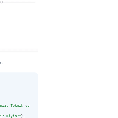
r:
nız. Teknik ve 
ir miyim?"
},