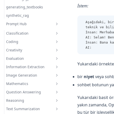
İstem:
generating_textbooks
synthetic_rag
Aşağıdaki, bir
Prompt Hub
teknik ve bili
İnsan: Merhaba
Classification
AI: Selam! Ben
Coding
Sentiment Classification
İnsan: Bana ka
AI:
Creativity
Few-Shot Sentiment
Generate Code Snippet
Classification
Evaluation
Generate MySQL Query
Rhymes
Yukarıdaki örnekte, 
Information Extraction
Draw TiKZ Diagram
Infinite Primes
Evaluate Plato's Dialogue
Image Generation
Interdisciplinary
Extract Model Names
bir
niyet
veya sohb
Mathematics
sohbet botunun yan
Inventing New Words
Draw a Person Using Alphabet
Question Answering
Evaluating Composite
Yukarıdaki basit ö
Functions
Reasoning
Closed Domain Question
yakın zamanda, O
Adding Odd Numbers
Answering
Text Summarization
Indirect Reasoning
bu tür bir işlevsel