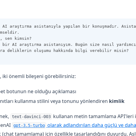
 AI araştırma asistanıyla yapılan bir konuşmadır. Asista
mseldir.
, sen kimsin?
 bir AI araştırma asistanıyım. Bugün size nasıl yardımcı
ra deliklerin oluşumu hakkında bilgi verebilir misin?
iki önemli bileşeni görebilirsiniz:
et botunun ne olduğu açıklaması
ıtları kullanma stilini veya tonunu yönlendiren
kimlik
rnek,
kullanan metin tamamlama API'leri ile
text-davinci-003
penAI
olarak adlandırılan daha güçlü ve daha
gpt-3.5-turbo
lik (chat tamamlama) için özellikle tasarlandığını duyurdu. A