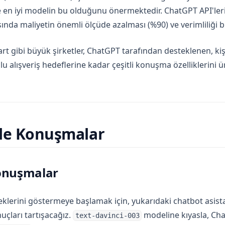
e en iyi modelin bu olduğunu önermektedir. ChatGPT API'ler
sında maliyetin önemli ölçüde azalması (%90) ve verimliliği b
art gibi büyük şirketler, ChatGPT tarafından desteklenen, kişi
lu alışveriş hedeflerine kadar çeşitli konuşma özelliklerini 
ile Konuşmalar
onuşmalar
klerini göstermeye başlamak için, yukarıdaki chatbot asist
uçları tartışacağız.
modeline kıyasla, Cha
text-davinci-003