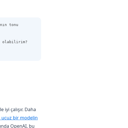
nın tonu 
 olabilirim?
 iyi çalışır. Daha
(opens in a new tab)
 ucuz bir modelin
slında OpenAI, bu