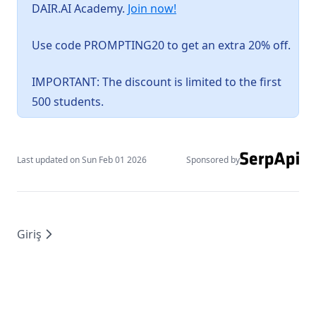
(opens in a new tab)
DAIR.AI Academy.
Join now!
Ek Okumalar
Hakkında
Use code PROMPTING20 to get an extra 20% off.
Course
Services
IMPORTANT: The discount is limited to the first
500 students.
agents
Introduction to Agents
Agent Components
Last updated on
Sun Feb 01 2026
Sponsored by
AI Workflows vs AI Agents
Context Engineering for AI Agents
Context Engineering Deep Dive
Giriş
Function Calling
Deep Agents
courses
guides