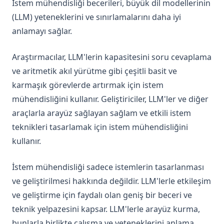
İstem mühendisliği becerileri, büyük dil modellerinin
grok-1
(LLM) yeteneklerini ve sınırlamalarını daha iyi
kimi-k2.5
anlamayı sağlar.
llama-3
mistral-large
Araştırmacılar, LLM'lerin kapasitesini soru cevaplama
ve aritmetik akıl yürütme gibi çeşitli basit ve
mixtral-8x22b
karmaşık görevlerde artırmak için istem
Riskler ve Kötüye Kullanımlar
mühendisliğini kullanır. Geliştiriciler, LLM'ler ve diğer
Düşmanca İstemler
araçlarla arayüz sağlayan sağlam ve etkili istem
Gerçeklik
teknikleri tasarlamak için istem mühendisliğini
Önyargılar
kullanır.
LLM Research Findings
İstem mühendisliği sadece istemlerin tasarlanması
LLM Agents
ve geliştirilmesi hakkında değildir. LLM'lerle etkileşim
RAG for LLMs
ve geliştirme için faydalı olan geniş bir beceri ve
Trustworthiness in LLMs
teknik yelpazesini kapsar. LLM'lerle arayüz kurma,
bunlarla birlikte çalışma ve yeteneklerini anlama
groq