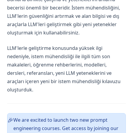
becerisi önemli bir beceridir. İstem mühendisliğini,
guided-cot
LLM'lerin güvenliğini artırmak ve alan bilgisi ve dış
infini-attention
araçlarla LLM'leri geliştirmek gibi yeni yetenekler
llm-reasoning
oluşturmak için kullanabilirsiniz.
llm-recall
LLM'lerle geliştirme konusunda yüksek ilgi
llm-tokenization
nedeniyle, istem mühendisliği ile ilgili tüm son
rag-faithfulness
makaleleri, öğrenme rehberlerini, modelleri,
rag_hallucinations
dersleri, referansları, yeni LLM yeteneklerini ve
synthetic_data
araçları içeren yeni bir istem mühendisliği kılavuzu
thoughtsculpt
oluşturduk.
Makaleler
Araçlar
Notlar
We are excited to launch two new prompt
🎉
Veri Kümeleri
engineering courses. Get access by joining our