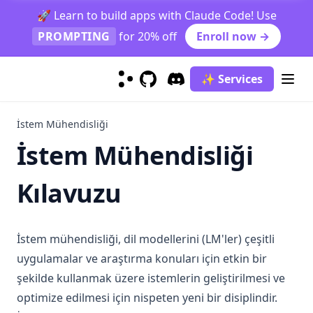
🚀 Learn to build apps with Claude Code! Use
GPT-4
PROMPTING
for 20% off
Enroll now →
Mistral 7B
Gemini
✨ Services
Gemini Advanced
GitHub
(opens in a new tab)
Discord
(opens in a new tab)
Gemini 1.5 Pro
İstem Mühendisliği
Phi-2
İstem Mühendisliği
Mixtral
Code Llama
Kılavuzu
OLMo
Sora
İstem mühendisliği, dil modellerini (LM'ler) çeşitli
LLM Koleksiyonu
uygulamalar ve araştırma konuları için etkin bir
claude-3
şekilde kullanmak üzere istemlerin geliştirilmesi ve
gemma
optimize edilmesi için nispeten yeni bir disiplindir.