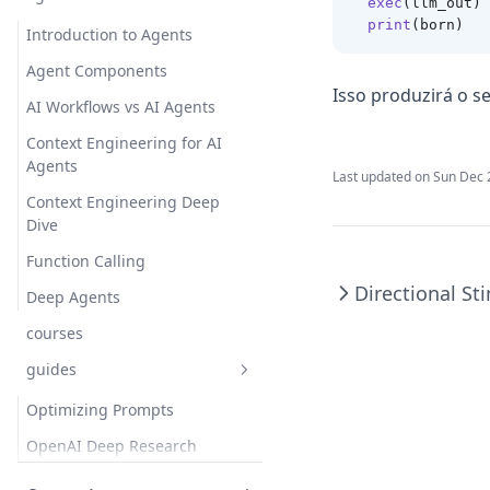
exec
(llm_out)
print
(born)
Introduction to Agents
Agent Components
Isso produzirá o s
AI Workflows vs AI Agents
Context Engineering for AI
Agents
Last updated on
Sun Dec 
Context Engineering Deep
Dive
Function Calling
Directional S
Deep Agents
courses
guides
Optimizing Prompts
OpenAI Deep Research
Reasoning LLMs