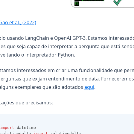
(opens in a new tab)
Gao et al., (2022)
o usando LangChain e OpenAI GPT-3. Estamos interessad
les que seja capaz de interpretar a pergunta que está sendo
veitando o interpretador Python.
estamos interessados em criar uma funcionalidade que per
perguntas que exijam entendimento de data. Forneceremo
(opens in a new t
 alguns exemplares que são adotados
aqui
.
rtações que precisamos:
import
 datetime
relativedelta 
import
 relativedelta