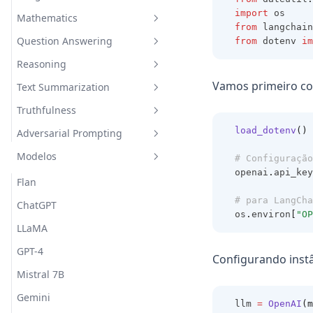
import
 os
Mathematics
Inventing New Words
Draw a Person Using Alphabet
from
 langchain
Question Answering
from
 dotenv 
im
Evaluating Composite
Functions
Reasoning
Closed Domain Question
Adding Odd Numbers
Answering
Vamos primeiro co
Text Summarization
Indirect Reasoning
Open Domain Question
Truthfulness
Physical Reasoning
Explain A Concept
Answering
load_dotenv
()
Adversarial Prompting
Hallucination Identification
Science Question Answering
Modelos
Prompt Injection
# Configuração
openai
.
api_key
Prompt Leaking
Flan
# para LangCha
Jailbreaking
ChatGPT
os
.
environ
[
"OP
LLaMA
GPT-4
Configurando inst
Mistral 7B
Gemini
llm 
=
OpenAI
(m