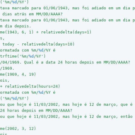
('%m/
%d
/%Y')
tava marcado para 01/06/1943, mas foi adiado em um dia p
 dias atrás em MM/DD/AAAA?
tava marcado para 01/06/1943, mas foi adiado em um dia p
m dia depois.
me(1943, 6, 1) + relativedelta(days=1)
s,
 today - relativedelta(days=10)
ormatada com %m/
%d
/%Y é
trftime('%m/
%d
/%Y')
/04/1969. Qual é a data 24 horas depois em MM/DD/AAAA?
/1969.
me(1969, 4, 19)
ois,
+ relativedelta(hours=24)
ormatada com %m/
%d
/%Y é
('%m/
%d
/%Y')
ou que hoje é 11/03/2002, mas hoje é 12 de março, que é 
24 horas depois em MM/DD/AAAA?
ou que hoje é 11/03/2002, mas hoje é 12 de março, então 
me(2002, 3, 12)
ois,