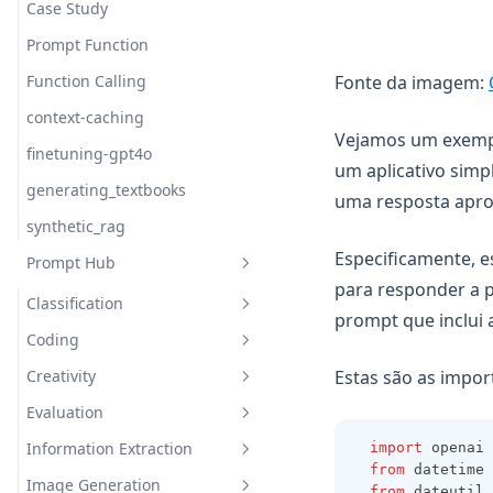
Case Study
Prompt Function
Fonte da imagem:
Function Calling
context-caching
Vejamos um exempl
finetuning-gpt4o
um aplicativo simp
generating_textbooks
uma resposta apro
synthetic_rag
Especificamente, 
Prompt Hub
para responder a 
Classification
prompt que inclui
Coding
Sentiment Classification
Estas são as impo
Creativity
Few-Shot Sentiment
Generate Code Snippet
Classification
Evaluation
Generate MySQL Query
Rhymes
Information Extraction
import
 openai
Draw TiKZ Diagram
Infinite Primes
Evaluate Plato's Dialogue
from
 datetime 
Image Generation
Interdisciplinary
Extract Model Names
from
 dateutil
.