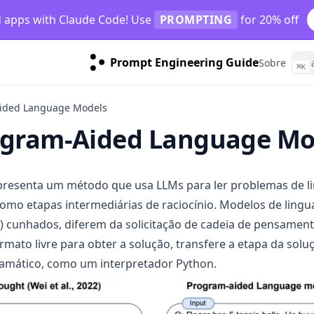
d apps with Claude Code! Use
PROMPTING
for 20% off
Prompt Engineering Guide
Sobre
⌘
K
ided Language Models
ogram-Aided Language Mo
pens in a new tab)
resenta um método que usa LLMs para ler problemas de l
mo etapas intermediárias de raciocínio. Modelos de lingu
) cunhados, diferem da solicitação de cadeia de pensamen
ormato livre para obter a solução, transfere a etapa da so
amático, como um interpretador Python.