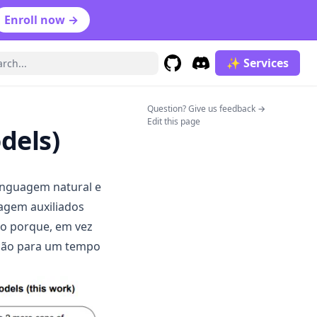
Enroll now →
✨ Services
GitHub
(opens in a new tab)
Discord
(opens in a new tab)
(opens in a n
Question? Give us feedback →
Edit this page
dels)
inguagem natural e
agem auxiliados
to porque, em vez
lução para um tempo