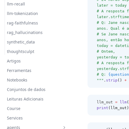
llm-recall
later = today 
# A resposta f
llm-tokenization
later.strftime
rag-faithfulness
# Q: Jane nasc
anos. Qual é a
rag_hallucinations
# Se Jane nasc
anos, então ho
synthetic_data
today = datet
thoughtsculpt
# Ontem,
yesterday = to
Artigos
# A resposta f
yesterday.strf
Ferramentas
# Q: 
{question
Notebooks
"""
.
strip
()
+
Conjuntos de dados
Leituras Adicionais
llm_out 
=
llm
(
print
(llm_out)
Course
Services
agents