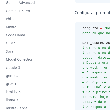
Gemini Advanced
Gemini 1.5 Pro
Configurar prompt
Phi-2
Mixtral
pergunta 
=
"Ho
data em que na
Code Llama
OLMo
DATE_UNDERSTAN
# Q: 2015 está
Sora
# Se 2015 está
today = dateti
Model Collection
# Daqui a uma 
claude-3
one_week_from_
# A resposta f
gemma
one_week_from_
# Q: O primeir
grok-1
2019. Qual é a
kimi-k2.5
# Se o primeir
de 2019, hoje 
llama-3
today = dateti
# A resposta f
mistral-large