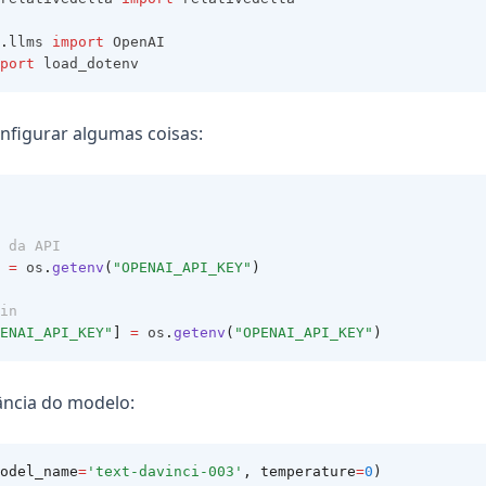
.
llms 
import
 OpenAI
port
 load_dotenv
nfigurar algumas coisas:
 da API
 
=
 os
.
getenv
(
"OPENAI_API_KEY"
)
in
ENAI_API_KEY"
]
=
 os
.
getenv
(
"OPENAI_API_KEY"
)
ância do modelo:
odel_name
=
'text-davinci-003'
, temperature
=
0
)