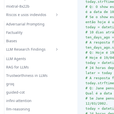
today.strftime
mixtral-8x22b
# Q: O show es
é a data de 10
Riscos e usos indevidos
# Se o show es
então hoje é u
Adversarial Prompting
today = dateti
Factuality
# 10 dias atrá
ten_days_ago =
Biases
# A resposta f
ten_days_ago.s
LLM Research Findings
# Q: Hoje é 19
# Hoje é 19/04
LLM Agents
today = dateti
RAG for LLMs
# 24 horas dep
later = today 
Trustworthiness in LLMs
# A resposta f
today.strftime
groq
# Q: Jane pens
guided-cot
Qual é a data 
# Se Jane pens
infini-attention
12/03/2002.
today = dateti
llm-reasoning
# 24 horas dep