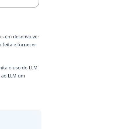
os em desenvolver
 feita e fornecer
mita o uso do LLM
s ao LLM um
ab)