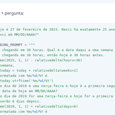
 + pergunta:
je é 27 de fevereiro de 2023. Nasci há exatamente 25 ano
sci em MM/DD/AAAA?"
DING_PROMPT 
=
"""
 chegando em 36 horas. Qual é a data daqui a uma semana 
 chegando em 36 horas, então hoje é 36 horas antes.
me(2015, 1, 1) - relativedelta(hours=36)
semana,
today = today + relativedelta(weeks=1)
ormatada com %m/
%d
/%Y é
today.strftime('%m/
%d
/%Y')
o dia de 2019 é uma terça-feira e hoje é a primeira segu
 data de hoje em MM/DD/AAAA?
o dia de 2019 for uma terça-feira e hoje for a primeira 
serão 6 dias depois.
me(2019, 1, 1) + relativedelta(days=6)
ormatada com %m/
%d
/%Y é