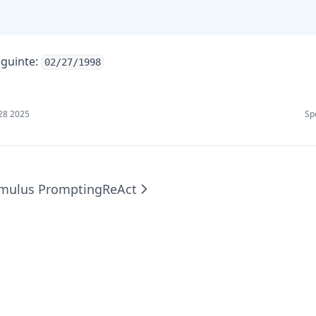
eguinte:
02/27/1998
28 2025
Sp
timulus Prompting
ReAct