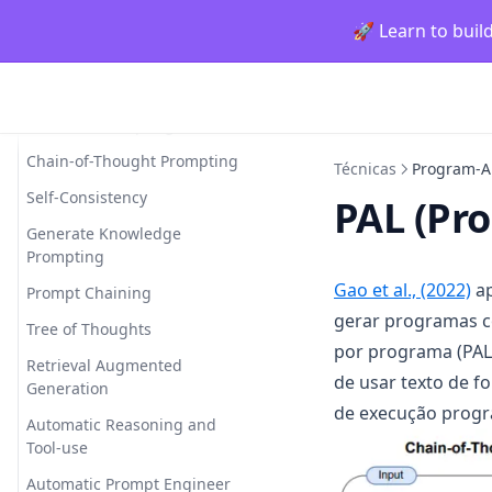
Exemplos de Prompts
🚀 Learn to buil
Técnicas
Zero-shot Prompting
Few-shot Prompting
Chain-of-Thought Prompting
Técnicas
Program-A
Self-Consistency
PAL (Pr
Generate Knowledge
Prompting
(o
Gao et al., (2022)
ap
Prompt Chaining
gerar programas co
Tree of Thoughts
por programa (PAL
Retrieval Augmented
de usar texto de f
Generation
de execução progr
Automatic Reasoning and
Tool-use
Automatic Prompt Engineer