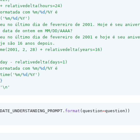
+ relativedelta(hours=24)
ormatada com %m/
%d
/%Y é
('%m/
%d
/%Y')
eu no último dia de fevereiro de 2001. Hoje é seu aniver
 data de ontem em MM/DD/AAAA?
eu no último dia de fevereiro de 2001 e hoje é seu anive
je são 16 anos depois.
ime(2001, 2, 28) + relativedelta(years=16)
day - relativedelta(days=1)
ormatada com %m/
%d
/%Y é
time('%m/
%d
/%Y')
}
'\n'
DATE_UNDERSTANDING_PROMPT.
format
(question
=
question))