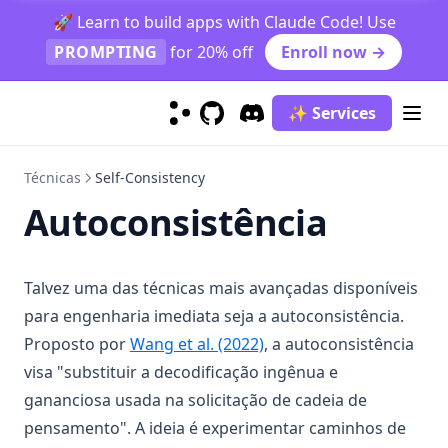
🚀 Learn to build apps with Claude Code! Use
PROMPTING
for 20% off
Enroll now →
✨ Services
GitHub
(opens in a new tab)
Discord
(opens in a new tab)
Técnicas
Self-Consistency
Autoconsistência
Talvez uma das técnicas mais avançadas disponíveis
para engenharia imediata seja a autoconsistência.
(opens in a new tab)
Proposto por
Wang et al. (2022)
, a autoconsistência
visa "substituir a decodificação ingênua e
gananciosa usada na solicitação de cadeia de
pensamento". A ideia é experimentar caminhos de