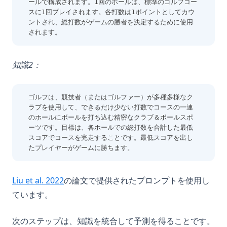
ールで構成されます。1回のホールは、標準のゴルフコー
スに1回プレイされます。各打数は1ポイントとしてカウ
ントされ、総打数がゲームの勝者を決定するために使用
されます。
知識2：
ゴルフは、競技者（またはゴルファー）が多種多様なク
ラブを使用して、できるだけ少ない打数でコースの一連
のホールにボールを打ち込む精密なクラブ＆ボールスポ
ーツです。目標は、各ホールでの総打数を合計した最低
スコアでコースを完走することです。最低スコアを出し
たプレイヤーがゲームに勝ちます。
(opens in a new tab)
Liu et al. 2022
の論文で提供されたプロンプトを使用し
ています。
次のステップは、知識を統合して予測を得ることです。