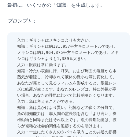
最初に、いくつかの「知識」を生成します。
プロンプト：
入力：ギリシャはメキシコよりも大きい。
知識：ギリシャは約131,957平方キロメートルであり、
メキシコは約1,964,375平方キロメートルであり、メキ
シコはギリシャよりも1,389％大きい。
入力：眼鏡は常に曇ります。
知識：冷たい表面に汗、呼気、および周囲の湿度から水
蒸気が着陸し、冷却されて液体の微小な滴に変化して、
あなたが霧として見るフィルムを形成すると、眼鏡レン
ズに結露が生じます。あなたのレンズは、特に外気が寒
い場合、あなたの呼気に比べて比較的冷たくなります。
入力：魚は考えることができる。
知識：魚は見かけより賢い。記憶などの多くの分野で、
魚の認知能力は、非人間の霊長類を含む「より高い」脊
椎動物と同等またはそれ以上です。魚の長期記憶は、彼
らが複雑な社会的関係を追跡するのを助けます。
入力：一生にたくさんのタバコを吸うことの共通の影響