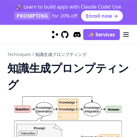
🚀 Learn to build apps with Claude Code! Use
PROMPTING
for 20% off
Enroll now →
✨ Services
GitHub
(opens in a new tab)
Discord
(opens in a new tab)
Techniques
知識生成プロンプティング
知識生成プロンプティン
グ