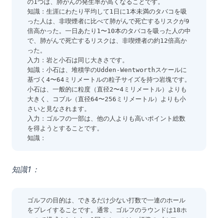
の1つは、肺がんの発生率が高くなることです。
知識：生涯にわたり平均して1日に1本未満のタバコを吸
った人は、非喫煙者に比べて肺がんで死亡するリスクが9
倍高かった。一日あたり1〜10本のタバコを吸った人の中
で、肺がんで死亡するリスクは、非喫煙者の約12倍高か
った。
入力：岩と小石は同じ大きさです。
知識：小石は、堆積学のUdden-Wentworthスケールに
基づく4〜64ミリメートルの粒子サイズを持つ岩塊です。
小石は、一般的に粒度（直径2〜4ミリメートル）よりも
大きく、コブル（直径64〜256ミリメートル）よりも小
さいと見なされます。
入力：ゴルフの一部は、他の人よりも高いポイント総数
を得ようとすることです。
知識：
知識1：
ゴルフの目的は、できるだけ少ない打数で一連のホール
をプレイすることです。通常、ゴルフのラウンドは18ホ