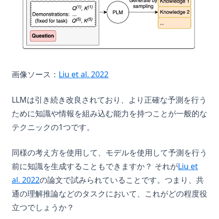
(opens in a new tab)
画像ソース：
Liu et al. 2022
LLMは引き続き改良されており、より正確な予測を行う
ために知識や情報を組み込む能力を持つことが一般的な
テクニックの1つです。
同様の考え方を使用して、モデルを使用して予測を行う
前に知識を生成することもできますか？ それが
Liu et
(opens in a new tab)
al. 2022
の論文で試みられていることです。つまり、共
通の理解推論などのタスクにおいて、これがどの程度役
立つでしょうか？