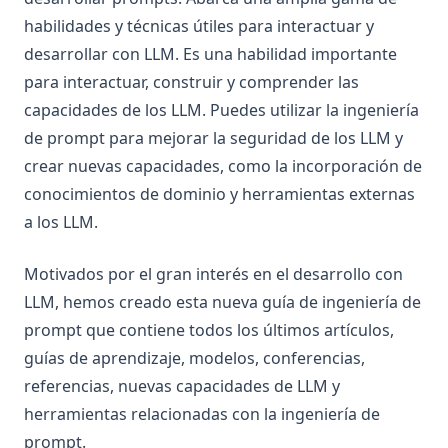
habilidades y técnicas útiles para interactuar y
llm-recall
desarrollar con LLM. Es una habilidad importante
llm-tokenization
para interactuar, construir y comprender las
rag-faithfulness
capacidades de los LLM. Puedes utilizar la ingeniería
rag_hallucinations
de prompt para mejorar la seguridad de los LLM y
synthetic_data
crear nuevas capacidades, como la incorporación de
conocimientos de dominio y herramientas externas
thoughtsculpt
a los LLM.
Papers
Herramientas
Motivados por el gran interés en el desarrollo con
Notebooks
LLM, hemos creado esta nueva guía de ingeniería de
Datasets
prompt que contiene todos los últimos artículos,
guías de aprendizaje, modelos, conferencias,
Lecturas Adicionales
referencias, nuevas capacidades de LLM y
Acerca de
herramientas relacionadas con la ingeniería de
Course
prompt.