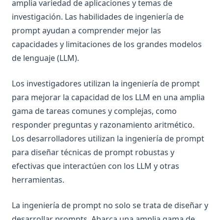
amplia variedad de aplicaciones y temas de
mistral-large
investigación. Las habilidades de ingeniería de
mixtral-8x22b
prompt ayudan a comprender mejor las
Riesgos y Malos Usos
capacidades y limitaciones de los grandes modelos
Adversarial Prompting
de lenguaje (LLM).
Veracidad
Los investigadores utilizan la ingeniería de prompt
Sesgos
para mejorar la capacidad de los LLM en una amplia
LLM Research Findings
gama de tareas comunes y complejas, como
LLM Agents
responder preguntas y razonamiento aritmético.
Los desarrolladores utilizan la ingeniería de prompt
RAG for LLMs
para diseñar técnicas de prompt robustas y
Trustworthiness in LLMs
efectivas que interactúen con los LLM y otras
groq
herramientas.
guided-cot
infini-attention
La ingeniería de prompt no solo se trata de diseñar y
desarrollar prompts. Abarca una amplia gama de
llm-reasoning