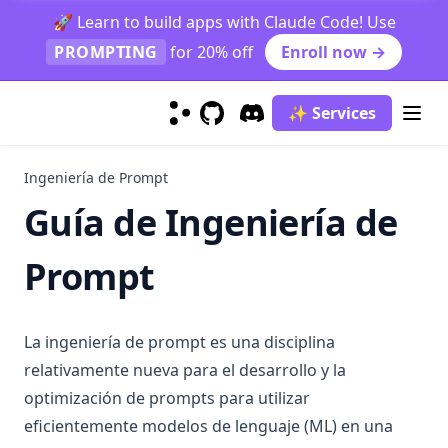
🚀 Learn to build apps with Claude Code! Use
Gemini Advanced
PROMPTING
for 20% off
Enroll now →
Gemini 1.5 Pro
Phi-2
✨ Services
Mixtral
GitHub
(opens in a new tab)
Discord
(opens in a new tab)
Code Llama
Ingeniería de Prompt
OLMo
Guía de Ingeniería de
Sora
Listado de LLMs
Prompt
claude-3
gemma
La ingeniería de prompt es una disciplina
grok-1
relativamente nueva para el desarrollo y la
kimi-k2.5
optimización de prompts para utilizar
llama-3
eficientemente modelos de lenguaje (ML) en una