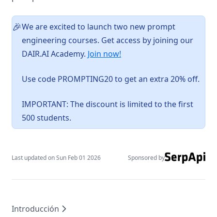
Services
agents
We are excited to launch two new prompt
🎉
engineering courses. Get access by joining our
Introduction to Agents
(opens in a new tab)
DAIR.AI Academy.
Join now!
Agent Components
AI Workflows vs AI Agents
Use code PROMPTING20 to get an extra 20% off.
Context Engineering for AI Agents
IMPORTANT: The discount is limited to the first
Context Engineering Deep Dive
500 students.
Function Calling
Deep Agents
courses
Last updated on
Sun Feb 01 2026
Sponsored by
guides
Optimizing Prompts
OpenAI Deep Research
Introducción